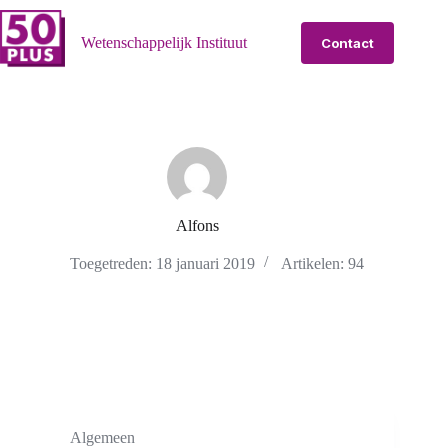
Ga
naar
Wetenschappelijk Instituut
Contact
de
inhoud
Alfons
Toegetreden: 18 januari 2019
Artikelen: 94
Algemeen