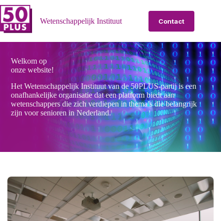
Ga
naar
Wetenschappelijk Instituut
Contact
de
inhoud
Welkom op
onze website!
Het Wetenschappelijk Instituut van de 50PLUS-partij is een
onafhankelijke organisatie dat een platform biedt aan
wetenschappers die zich verdiepen in thema’s die belangrijk
zijn voor senioren in Nederland.