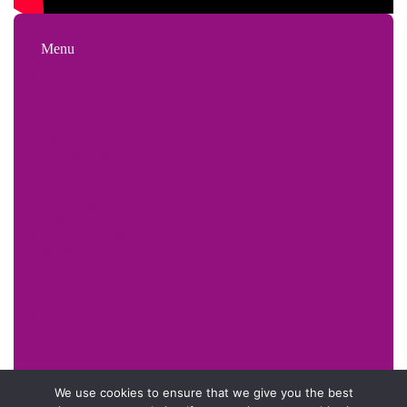
Menu
Bestuur
Symposia
Enquêtes
Projecten
Opleidingen
Vrouwen Netwerk
Belangrijke Data
Documenten
Contact
Huishoudelijk Reglement
Statuten
Klachten
Disclaimer
Privacy
Cookies
Kopierechten
We use cookies to ensure that we give you the best