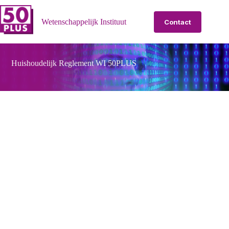
Ga
naar
Wetenschappelijk Instituut
Contact
de
inhoud
Huishoudelijk Reglement WI 50PLUS