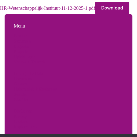
Download
HR-Wetenschappelijk-Instituut-11-12-2025-1.pdf
Menu
Bestuur
Symposia
Enquêtes
Projecten
Opleidingen
Vrouwen Netwerk
Belangrijke Data
Documenten
Contact
Huishoudelijk Reglement
Statuten
Klachten
Disclaimer
Privacy
Cookies
Kopierechten