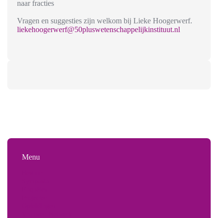
naar fracties
Vragen en suggesties zijn welkom bij Lieke Hoogerwerf.
liekehoogerwerf@50pluswetenschappelijkinstituut.nl
Menu
Bestuur
Symposia
Enquêtes
Projecten
Opleidingen
Vrouwen Netwerk