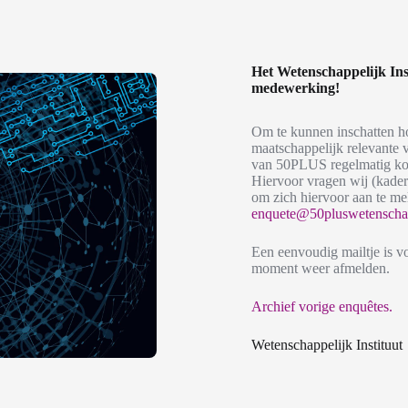
Het Wetenschappelijk In
medewerking!
Om te kunnen inschatten h
maatschappelijk relevante 
van 50PLUS regelmatig kor
Hiervoor vragen wij (kader
om zich hiervoor aan te me
enquete@50pluswetenschapp
Een eenvoudig mailtje is v
moment weer afmelden.
Archief vorige enquêtes.
Wetenschappelijk Instituut