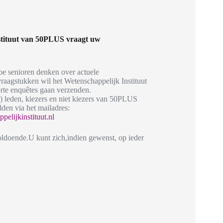
stituut van 50PLUS vraagt uw
oe senioren denken over actuele
vraagstukken wil het Wetenschappelijk Instituut
te enquêtes gaan verzenden.
) leden, kiezers en niet kiezers van 50PLUS
lden via het mailadres:
elijkinstituut.nl
oldoende.U kunt zich,indien gewenst, op ieder